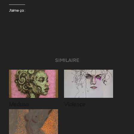
J’aime ça :
SIMILAIRE
Medusa
Violence