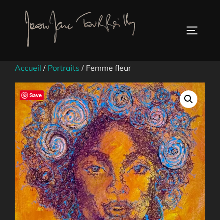
Aller
au
TOGGLE
contenu
Accueil
/
Portraits
/ Femme fleur
Save