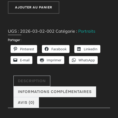
quantité
AJOUTER AU PANIER
de
Femme
fleur
UGS :
2026-03-02-002
Catégorie :
Portraits
Partager :
Pinterest
Facebook
LinkedIn
E-mail
Imprimer
WhatsApp
DESCRIPTION
INFORMATIONS COMPLÉMENTAIRES
AVIS (0)