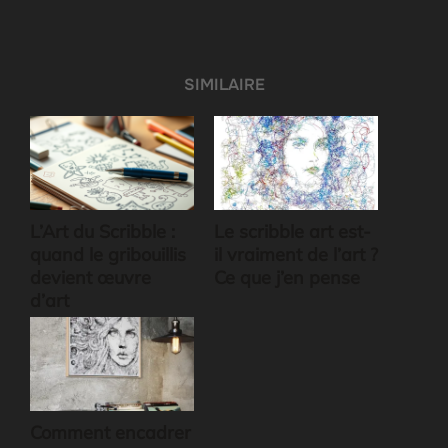
SIMILAIRE
L’Art du Scribble :
Le scribble art est-
quand le gribouillis
il vraiment de l’art ?
devient œuvre
Ce que j’en pense
d’art
Comment encadrer