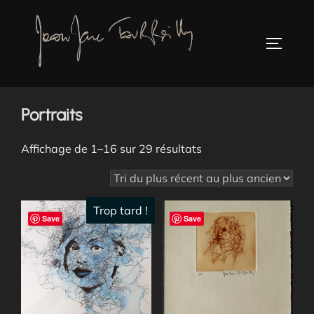
Aller
au
TOGGLE
contenu
Accueil
/ Portraits
Portraits
Trié
Affichage de 1–16 sur 29 résultats
du
plus
récent
Trop tard !
Save
Save
au
plus
ancien