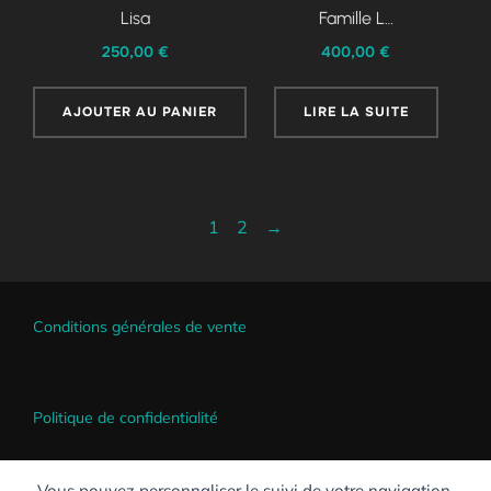
Lisa
Famille L…
250,00
€
400,00
€
AJOUTER AU PANIER
LIRE LA SUITE
1
2
→
Conditions générales de vente
Politique de confidentialité
Vous pouvez personnaliser le suivi de votre navigation.