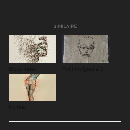
SIMILAIRE
Black male
Petit malgache 2
Nu fluo