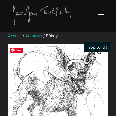
Aller
au
TOGGLE
contenu
Accueil
/
Animaux
/ Bôkay
Trop tard !
Save