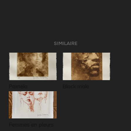
SIMILAIRE
Pamela
Black male
Femmes en pleurs