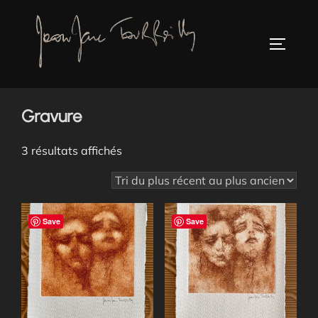
Aller
au
TOGGLE
contenu
Accueil
/ Gravure
Gravure
Trié
3 résultats affichés
du
plus
récent
Save
Save
au
plus
ancien