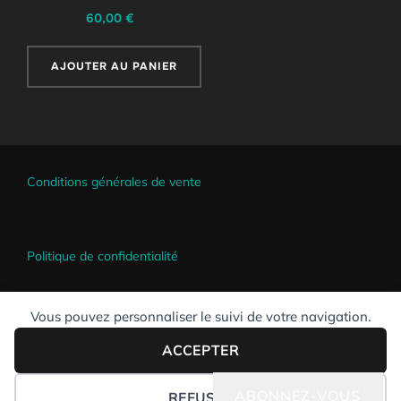
60,00
€
AJOUTER AU PANIER
Conditions générales de vente
Politique de confidentialité
Vous pouvez personnaliser le suivi de votre navigation.
ACCEPTER
Copyright © 2026 Jean-Marc Tourreilles
Inspiro Theme
par
WPZOOM
ABONNEZ-VOUS
PRÉFÉRENCES DES COOKIES
REFUSER