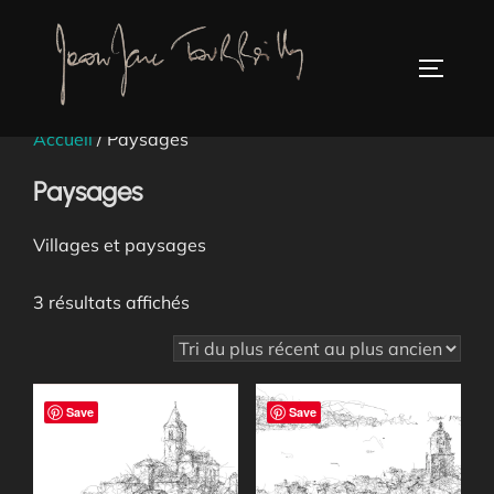
Aller
au
TOGGLE
contenu
Accueil
/ Paysages
Paysages
Villages et paysages
Trié
3 résultats affichés
du
plus
récent
Save
Save
au
plus
ancien